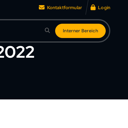
Kontaktformular
Login
I
n
t
e
r
n
e
r
B
e
r
e
i
c
h
2022