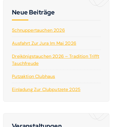
n
n
Neue Beiträge
a
c
Schnuppertauchen 2026
h
:
Ausfahrt Zur Jura Im Mai 2026
Dreikönigstauchen 2026 – Tradition Trifft
Tauchfreude
Putzaktion Clubhaus
Einladung Zur Clubputzete 2025
Veranstaltungen