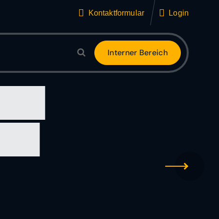
Kontaktformular
Login
I
n
t
e
r
n
e
r
B
e
r
e
i
c
h
hen
nach
ard
ischen Hallenbad in
ter und staatlich
 zum Basic-Diver ab.