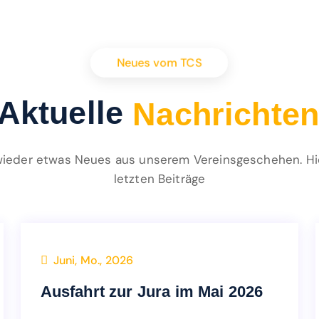
Neues vom TCS
M
i
t
Aktuelle
c
h
t
e
t
e
i
r
i
h
c
wieder etwas Neues aus unserem Vereinsgeschehen. Hie
letzten Beiträge
Events
Juni, Mo., 2026
Ausfahrt zur Jura im Mai 2026
Ausfahrt zur Jura im Mai 2026