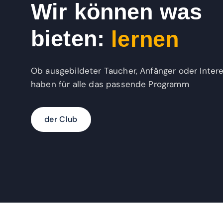
Wir können was
n
e
s
bieten:
i
r
e
Ob ausgebildeter Taucher, Anfänger oder Intere
haben für alle das passende Programm
d
e
r
C
l
u
b