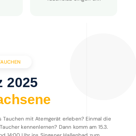
TAUCHEN
z 2025
a
c
h
s
e
n
e
 Tauchen mit Atemgerät erleben? Einmal die
 Taucher kennenlernen? Dann komm am 15.3.
nd 14:00 Uhr ins Singener Hallenbad zum