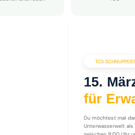
TCS SCHNUPPER
15. Mär
ü
r
E
r
w
f
i
Du möchtest mal das
Unterwasserwelt als
zwischen 9:00 Uhr u