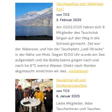
t
Tauchausflug zum Walensee
T
(CH)
a
von TCS
u
3. Februar 2025
c
Am 02.02.2025 haben sich 8
h
Mitglieder des Tauchclub
f
Singen auf den Weg in die
r
Schweiz gemacht. Ziel war
e
der Walensee, und hier der Tauchplatz „Ledi-Wracks“
u
in der Nähe von Mols. Gegen 10:00 Uhr wurde am See
d
aufgerödelt und die Buddyteams gingen nach und
e
nach ins 6°C warme Wasser. Direkt nach Norden
T
abgetaucht erreichten wir das…
weiterlesen
a
Neujahrsgruß und
u
Dreikönigstauchen
c
von TCS
h
6. Januar 2025
a
Liebe Mitglieder, liebe
u
Taucherinnen und Taucher,
s