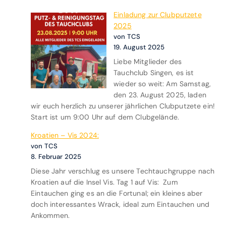
u
n
Einladung zur Clubputzete
t
2
2025
z
0
von TCS
a
2
19. August 2025
k
6
Liebe Mitglieder des
t
–
Tauchclub Singen, es ist
i
T
wieder so weit: Am Samstag,
o
r
den 23. August 2025, laden
n
a
wir euch herzlich zu unserer jährlichen Clubputzete ein!
C
d
Start ist um 9:00 Uhr auf dem Clubgelände.
l
i
u
t
Kroatien – Vis 2024:
b
i
von TCS
h
o
8. Februar 2025
a
n
Diese Jahr verschlug es unsere Techtauchgruppe nach
u
t
Kroatien auf die Insel Vis. Tag 1 auf Vis: Zum
s
r
Eintauchen ging es an die Fortunal; ein kleines aber
i
doch interessantes Wrack, ideal zum Eintauchen und
f
Ankommen.
f