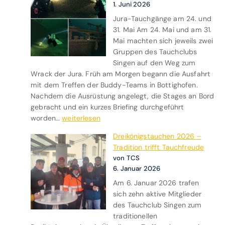
1. Juni 2026
u
Jura-Tauchgänge am 24. und
p
31. Mai Am 24. Mai und am 31.
p
Mai machten sich jeweils zwei
e
Gruppen des Tauchclubs
r
Singen auf den Weg zum
t
Wrack der Jura. Früh am Morgen begann die Ausfahrt
a
mit dem Treffen der Buddy-Teams in Bottighofen.
u
Nachdem die Ausrüstung angelegt, die Stages an Bord
c
gebracht und ein kurzes Briefing durchgeführt
h
A
worden…
weiterlesen
e
u
n
Dreikönigstauchen 2026 –
s
2
Tradition trifft Tauchfreude
f
0
von TCS
a
2
6. Januar 2026
h
6
Am 6. Januar 2026 trafen
r
sich zehn aktive Mitglieder
t
des Tauchclub Singen zum
z
traditionellen
u