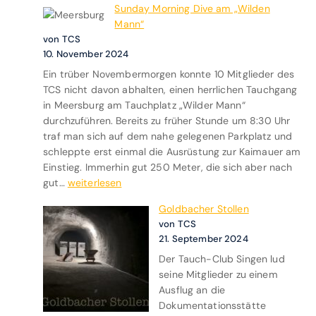
n
Sunday Morning Dive am „Wilden
d
d
Mann“
i
D
von TCS
e
r
10. November 2024
n
e
Ein trüber Novembermorgen konnte 10 Mitglieder des
u
i
TCS nicht davon abhalten, einen herrlichen Tauchgang
n
k
in Meersburg am Tauchplatz „Wilder Mann“
g
ö
durchzuführen. Bereits zu früher Stunde um 8:30 Uhr
d
n
traf man sich auf dem nahe gelegenen Parkplatz und
e
i
schleppte erst einmal die Ausrüstung zur Kaimauer am
r
g
Einstieg. Immerhin gut 250 Meter, die sich aber nach
F
s
S
gut…
weiterlesen
ü
t
u
l
a
Goldbacher Stollen
n
l
u
von TCS
d
a
c
21. September 2024
a
n
h
Der Tauch-Club Singen lud
y
l
e
seine Mitglieder zu einem
M
a
n
Ausflug an die
o
g
Dokumentationsstätte
r
e