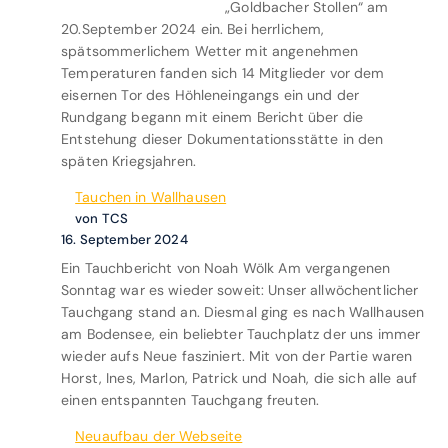
„Goldbacher Stollen“ am
n
20.September 2024 ein. Bei herrlichem,
i
spätsommerlichem Wetter mit angenehmen
n
Temperaturen fanden sich 14 Mitglieder vor dem
g
eisernen Tor des Höhleneingangs ein und der
D
Rundgang begann mit einem Bericht über die
i
Entstehung dieser Dokumentationsstätte in den
v
späten Kriegsjahren.
e
a
Tauchen in Wallhausen
m
von TCS
„
16. September 2024
W
Ein Tauchbericht von Noah Wölk Am vergangenen
i
Sonntag war es wieder soweit: Unser allwöchentlicher
l
Tauchgang stand an. Diesmal ging es nach Wallhausen
d
am Bodensee, ein beliebter Tauchplatz der uns immer
e
wieder aufs Neue fasziniert. Mit von der Partie waren
n
Horst, Ines, Marlon, Patrick und Noah, die sich alle auf
M
einen entspannten Tauchgang freuten.
a
n
Neuaufbau der Webseite