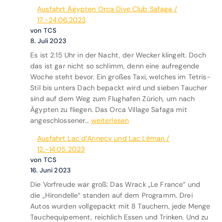
r
Ausfahrt Ägypten Orca Dive Club Safaga /
W
17.-24.06.2023
e
von TCS
b
8. Juli 2023
s
Es ist 2:15 Uhr in der Nacht, der Wecker klingelt. Doch
e
das ist gar nicht so schlimm, denn eine aufregende
i
Woche steht bevor. Ein großes Taxi, welches im Tetris-
t
Stil bis unters Dach bepackt wird und sieben Taucher
e
sind auf dem Weg zum Flughafen Zürich, um nach
Ägypten zu fliegen. Das Orca Village Safaga mit
A
angeschlossener…
weiterlesen
u
Ausfahrt Lac d’Annecy und Lac Léman /
s
12.-14.05.2023
f
von TCS
a
16. Juni 2023
h
Die Vorfreude war groß: Das Wrack „Le France“ und
r
die „Hirondelle“ standen auf dem Programm. Drei
t
Autos wurden vollgepackt mit 8 Tauchern, jede Menge
Ä
Tauchequipement, reichlich Essen und Trinken. Und zu
g