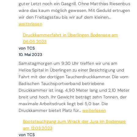
guter Letzt noch ein Gasgrill. Ohne Matthias Riesenbus
y
wäre das kaum möglich gewesen. Mit Geduld ertrugen
p
A
wir den Freitagsstau bis wir auf dem kleinen…
t
u
weiterlesen
e
s
n
Druckkammerfahrt in Überlingen Bodensee am
f
O
06.05.2023
a
r
von TCS
h
c
10. Mai 2023
r
a
Samstagmorgen um 9:30 Uhr treffen wir uns am
t
D
Helios Spital in Überlingen zu einer Besichtigung und
L
i
Fahrt mit der dortigen Taucherdruckkammer. Die vom
a
v
Badischen Tauchsportverband betriebene
c
e
Druckkammer ist insg. 4,90 Meter lang und 2,10 Meter
d
C
breit und hoch. Ihr Gewicht beträgt zehn Tonnen, der
’
l
maximale Arbeitsdruck liegt bei 5,0 bar. Die
A
u
D
Druckkammer bietet Platz für…
weiterlesen
n
b
r
n
S
Bootstauchgang zum Wrack der Jura im Bodensee
u
e
a
am 12.03.2023
c
c
f
von TCS