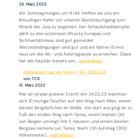
k
y
a
28. März 2023
k
u
g
Am Sonntagmorgen um 9 Uhr treffen wir uns am
a
n
a
Kreuzlinger Hafen um unseren Bootstauchgang zum
m
d
/
Wrack der Jura zu beginnen. Der Schaufelraddampfer
m
L
1
zählt zu den schönsten Wracks Europas und
e
a
7
Sichtverhältnisse sind gut gemeldet.
r
c
.
Wetterbedingungen sind gut und wir fahren 15 min
f
L
-
raus um die Ab- und Aufstiegsboje zu erreichen. Diese
a
é
2
B
hat der Kapitän bereits am…
weiterlesen
h
m
4
o
r
a
.
Eistauchen Lac de Taney / 24.-26.02.23
o
t
n
0
von TCS
t
i
/
6
13. März 2023
s
n
1
.
Mal ein etwas anderer Event! Am 24.02.23 machten
t
Ü
2
2
sich 10 mutige Taucher auf den Weg nach Miex, einem
a
b
.
0
kleinen Bergdörfchen im Wallis. Von dort aus ging es zu
u
e
-
2
Fuß den steilen Weg nach Taney, einem kleinen Ort
c
r
1
3
von Bergen umringt mit 5 Häusern und einem kleinen
h
l
4
Bergsee namens Lac Taney. Nach 1,5h Aufstieg (900
g
i
.
E
Höhenmeter)…
weiterlesen
a
n
0