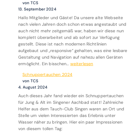
n
von TCS
“
13. September 2024
Hallo Mitglieder und Gäste! Da unsere alte Webseite
nach vielen Jahren doch schon etwas angestaubt und
auch nicht mehr zeitgemäß war, haben wir diese nun
komplett überarbeitet und ab sofort zur Verfügung
gestellt. Diese ist nach modernen Richtlinien
aufgebaut und „responsive“ gehalten, was eine lesbare
Gestaltung und Navigation auf nahezu allen Geräten
N
ermöglicht. Ein bisschen…
weiterlesen
e
Schnuppertauchen 2024
u
von TCS
a
4. August 2024
u
Auch dieses Jahr fand wieder ein Schnuppertauchen
f
für Jung & Alt im Singener Aachbad statt! Zahlreiche
b
Helfer aus dem Tauch-Club Singen waren an Ort und
a
Stelle um vielen Interessierten das Erlebnis unter
u
Wasser näher zu bringen. Hier ein paar Impressionen
d
von diesem tollen Tag:
e