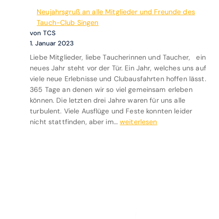
i
n
g
5
Neujahrsgruß an alle Mitglieder und Freunde des
s
g
e
.
Tauch-Club Singen
t
z
n
2
von TCS
a
u
B
0
1. Januar 2023
u
m
o
2
Liebe Mitglieder, liebe Taucherinnen und Taucher, ein
c
W
d
3
neues Jahr steht vor der Tür. Ein Jahr, welches uns auf
h
r
e
viele neue Erlebnisse und Clubausfahrten hoffen lässt.
e
a
n
365 Tage an denen wir so viel gemeinsam erleben
n
c
s
können. Die letzten drei Jahre waren für uns alle
L
k
e
turbulent. Viele Ausflüge und Feste konnten leider
a
d
e
N
nicht stattfinden, aber im…
weiterlesen
c
e
a
e
d
r
m
u
e
J
0
j
T
u
6
a
a
r
.
h
n
a
0
r
e
i
5
s
y
m
.
g
/
B
2
r