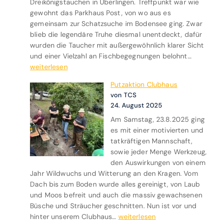
Dreikönigstauchen in Überlingen. Treffpunkt war wie
r
gewohnt das Parkhaus Post, von wo aus es
J
gemeinsam zur Schatzsuche im Bodensee ging. Zwar
u
blieb die legendäre Truhe diesmal unentdeckt, dafür
r
wurden die Taucher mit außergewöhnlich klarer Sicht
a
D
und einer Vielzahl an Fischbegegnungen belohnt…
i
r
weiterlesen
m
e
M
Putzaktion Clubhaus
i
a
von TCS
k
i
24. August 2025
ö
2
Am Samstag, 23.8.2025 ging
n
0
es mit einer motivierten und
i
2
tatkräftigen Mannschaft,
g
6
sowie jeder Menge Werkzeug,
s
den Auswirkungen von einem
t
Jahr Wildwuchs und Witterung an den Kragen. Vom
a
Dach bis zum Boden wurde alles gereinigt, von Laub
u
und Moos befreit und auch die massiv gewachsenen
c
Büsche und Sträucher geschnitten. Nun ist vor und
h
P
hinter unserem Clubhaus…
weiterlesen
e