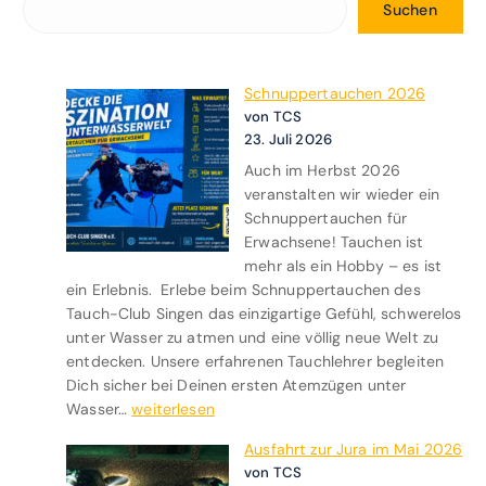
Suchen
u
c
h
e
Schnuppertauchen 2026
n
von TCS
23. Juli 2026
Auch im Herbst 2026
veranstalten wir wieder ein
Schnuppertauchen für
Erwachsene! Tauchen ist
mehr als ein Hobby – es ist
ein Erlebnis. Erlebe beim Schnuppertauchen des
Tauch-Club Singen das einzigartige Gefühl, schwerelos
unter Wasser zu atmen und eine völlig neue Welt zu
entdecken. Unsere erfahrenen Tauchlehrer begleiten
Dich sicher bei Deinen ersten Atemzügen unter
S
Wasser…
weiterlesen
c
Ausfahrt zur Jura im Mai 2026
h
von TCS
n