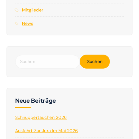
Mitglieder
News
S
u
c
h
e
n
n
Neue Beiträge
a
c
Schnuppertauchen 2026
h
:
Ausfahrt Zur Jura Im Mai 2026