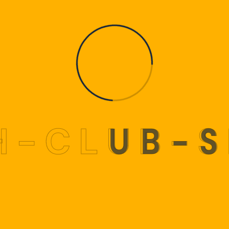
H
-
C
L
U
B
-
S