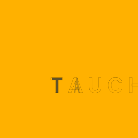
Deine Nachricht an uns
*
T
A
U
C