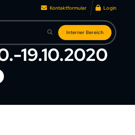
Kontaktformular
Login
I
n
t
e
r
n
e
r
B
e
r
e
i
c
h
0.-19.10.2020